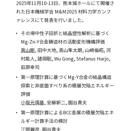
2025年11月10-13日、熊本城ホールにて開催さ
れた日本機械学会 M&M2025 材料力学カンフ
ァレンスにて発表を行いました。
その場中性子回折と結晶塑性解析に基づく
Mg-Zn-Y合金鋳造材の活動変形機構評価
眞山剛
, 田中大地, 高山隼太朗, 山崎倫昭, 河
村能人, 諸岡聡, Wu Gong, Stefanus Harjo,
萩原幸司
第一原理計算に基づくMg-Y合金の結晶構造
探索と非底面すべり系の積層欠陥エネルギー
評価
小坂元瑛基
, 安藤新二, 圓谷貴夫
第一原理計算によるBCC金属の積層欠陥エネ
ルギー計算手法の検討
江間麗彦
, 圓谷貴夫