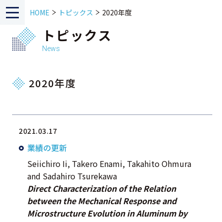
HOME
トピックス
2020年度
トピックス
News
2020年度
2021.03.17
業績の更新
Seiichiro Ii, Takero Enami, Takahito Ohmura
and Sadahiro Tsurekawa
Direct Characterization of the Relation
between the Mechanical Response and
Microstructure Evolution in Aluminum by