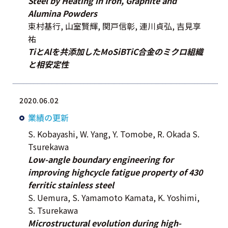
Steel by Heating in Iron, Graphite and
Alumina Powders
束村基行, 山室賢輝, 関戸信彰, 連川貞弘, 吉見享
祐
TiとAlを共添加したMoSiBTiC合金のミクロ組織
と相安定性
2020.06.02
業績の更新
S. Kobayashi, W. Yang, Y. Tomobe, R. Okada S.
Tsurekawa
Low-angle boundary engineering for
improving highcycle fatigue property of 430
ferritic stainless steel
S. Uemura, S. Yamamoto Kamata, K. Yoshimi,
S. Tsurekawa
Microstructural evolution during high-