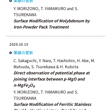
業績の更新
Y. MORIZONO, T. YAMAMURO and S.
TSUREKAWA
Surface Modification of Molybdenum by
Iron-Powder Pack Treatment
2020.10.15
業績の更新
C. Sakaguchi, Y. Nara, T. Hashishin, H. Abe, M.
Matsuda, S. Tsurekawa & H. Kubota
Direct observation of potential phase at
joining interface between p‑MgO and
n‑MgFe
O
2
4
Y. MORIZONO, T. YAMAMURO and S.
TSUREKAWA
Surface Modification of Ferritic Stainless