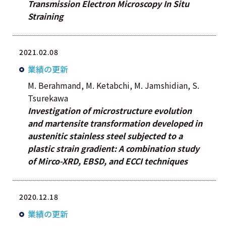
Transmission Electron Microscopy In Situ
Straining
2021.02.08
業績の更新
M. Berahmand, M. Ketabchi, M. Jamshidian, S.
Tsurekawa
Investigation of microstructure evolution
and martensite transformation developed in
austenitic stainless steel subjected to a
plastic strain gradient: A combination study
of Mirco-XRD, EBSD, and ECCI techniques
2020.12.18
業績の更新