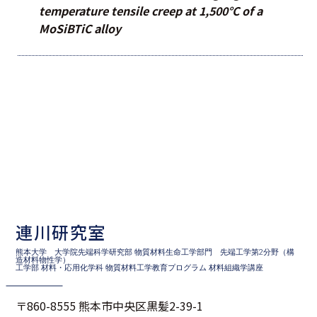
temperature tensile creep at 1,500°C of a
MoSiBTiC alloy
連川研究室
熊本大学 大学院先端科学研究部 物質材料生命工学部門 先端工学第2分野（構
造材料物性学）
工学部 材料・応用化学科 物質材料工学教育プログラム 材料組織学講座
〒860-8555 熊本市中央区黒髪2-39-1