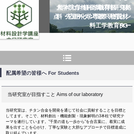
大学院自然科学教育部 材
熊本大学 軽金属材料研究拠
点 先進チタン国際研究セン
料・応用化学専攻 物質材
料工学教育PG
ター
配属希望の皆様へ For Students
当研究室が目指すこと Aims of our laboratory
当研究室は、チタン合金を開発を通じて社会に貢献することを目標と
してます。そこで、材料創出・機能創製・現象解明の3本柱で研究テ
ーマを遂行しています。”千里の道も一歩から”を合言葉に、着実に成
果を出すことを心がけ、丁寧な実験と大胆なアプローチで目標達成に
取り組んでいます。