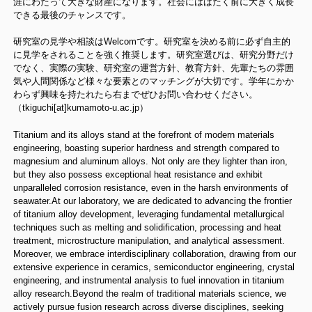
涯にわたって大きな財産になります。社会にはばたく前に大きく成長
できる最後のチャンスです。
研究室の見学や相談はWelcomです。研究室を決める前に必ず自主的
に見学をされることを強く推奨します。研究室選びは、研究分野だけ
でなく、実際の実験、研究室の運営方針、教育方針、先輩たちの雰囲
気や人間関係など様々な要素とのマッチングが大切です。学年にかか
わらず興味を持たれたら右までぜひお問い合わせください。
（tkiguchi[at]kumamoto-u.ac.jp）
Titanium and its alloys stand at the forefront of modern materials
engineering, boasting superior hardness and strength compared to
magnesium and aluminum alloys. Not only are they lighter than iron,
but they also possess exceptional heat resistance and exhibit
unparalleled corrosion resistance, even in the harsh environments of
seawater.At our laboratory, we are dedicated to advancing the frontier
of titanium alloy development, leveraging fundamental metallurgical
techniques such as melting and solidification, processing and heat
treatment, microstructure manipulation, and analytical assessment.
Moreover, we embrace interdisciplinary collaboration, drawing from our
extensive experience in ceramics, semiconductor engineering, crystal
engineering, and instrumental analysis to fuel innovation in titanium
alloy research.Beyond the realm of traditional materials science, we
actively pursue fusion research across diverse disciplines, seeking