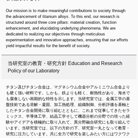
Our mission is to make meaningful contributions to society through
the advancement of titanium alloys. To this end, our research is
structured around three core pillars: material creation, function
enhancement, and elucidating underlying phenomena. We are
dedicated to realizing our objectives through meticulous
experimentation and innovative approaches, ensuring that our efforts
yield impactful results for the benefit of society.
当研究室の教育・研究方針 Education and Research
Policy of our Laboratory
チタン及びチタン合金は、マグネシウム合金やアルミニウム合金より
も硬く強い材料です。しかも、鉄よりも軽く、耐熱性があり、海水で
も腐食しない画期的な特性を示します。当研究室では、金属工学の基
盤技術である溶解・凝固、加工熱処理、組織制御、分析評価を基軸と
したチタン合金開発に取り組むとともに、これまで従事してきたセラ
ミックス、半導体工学、結晶工学そして機器分析の分野での培った経
験やアイデアを積極的に取り入れて、異分野融合研究にも取り組んで
います。当研究室では、以下の方針の下、研究室一丸となって教育・
研究に注力しています。共に全力で研究を楽しみたい方にはワクワク