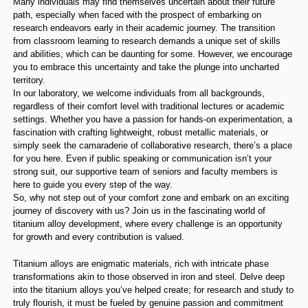
Many individuals may find themselves uncertain about their future
path, especially when faced with the prospect of embarking on
research endeavors early in their academic journey. The transition
from classroom learning to research demands a unique set of skills
and abilities, which can be daunting for some. However, we encourage
you to embrace this uncertainty and take the plunge into uncharted
territory.
In our laboratory, we welcome individuals from all backgrounds,
regardless of their comfort level with traditional lectures or academic
settings. Whether you have a passion for hands-on experimentation, a
fascination with crafting lightweight, robust metallic materials, or
simply seek the camaraderie of collaborative research, there’s a place
for you here. Even if public speaking or communication isn’t your
strong suit, our supportive team of seniors and faculty members is
here to guide you every step of the way.
So, why not step out of your comfort zone and embark on an exciting
journey of discovery with us? Join us in the fascinating world of
titanium alloy development, where every challenge is an opportunity
for growth and every contribution is valued.
Titanium alloys are enigmatic materials, rich with intricate phase
transformations akin to those observed in iron and steel. Delve deep
into the titanium alloys you’ve helped create; for research and study to
truly flourish, it must be fueled by genuine passion and commitment