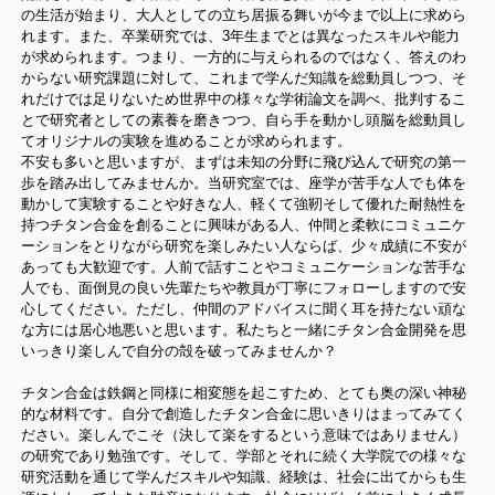
の生活が始まり、大人としての立ち居振る舞いが今まで以上に求めら
れます。また、卒業研究では、3年生までとは異なったスキルや能力
が求められます。つまり、一方的に与えられるのではなく、答えのわ
からない研究課題に対して、これまで学んだ知識を総動員しつつ、そ
れだけでは足りないため世界中の様々な学術論文を調べ、批判するこ
とで研究者としての素養を磨きつつ、自ら手を動かし頭脳を総動員し
てオリジナルの実験を進めることが求められます。
不安も多いと思いますが、まずは未知の分野に飛び込んで研究の第一
歩を踏み出してみませんか。当研究室では、座学が苦手な人でも体を
動かして実験することや好きな人、軽くて強靭そして優れた耐熱性を
持つチタン合金を創ることに興味がある人、仲間と柔軟にコミュニケ
ーションをとりながら研究を楽しみたい人ならば、少々成績に不安が
あっても大歓迎です。人前で話すことやコミュニケーションな苦手な
人でも、面倒見の良い先輩たちや教員が丁寧にフォローしますので安
心してください。ただし、仲間のアドバイスに聞く耳を持たない頑な
な方には居心地悪いと思います。私たちと一緒にチタン合金開発を思
いっきり楽しんで自分の殻を破ってみませんか？
チタン合金は鉄鋼と同様に相変態を起こすため、とても奥の深い神秘
的な材料です。自分で創造したチタン合金に思いきりはまってみてく
ださい。楽しんでこそ（決して楽をするという意味ではありません）
の研究であり勉強です。そして、学部とそれに続く大学院での様々な
研究活動を通じて学んだスキルや知識、経験は、社会に出てからも生