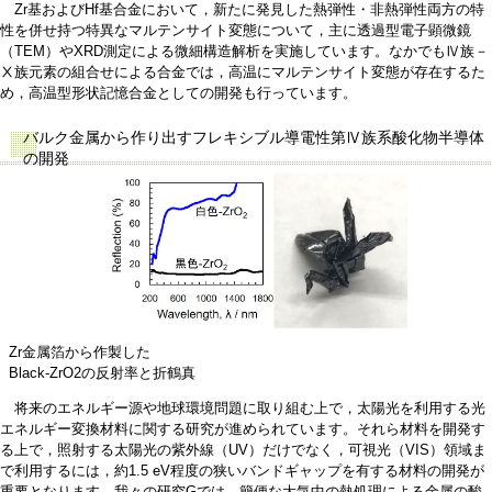
Zr基およびHf基合金において，新たに発見した熱弾性・非熱弾性両方の特
性を併せ持つ特異なマルテンサイト変態について，主に透過型電子顕微鏡
（TEM）やXRD測定による微細構造解析を実施しています。なかでもⅣ族－
Ⅹ族元素の組合せによる合金では，高温にマルテンサイト変態が存在するた
め，高温型形状記憶合金としての開発も行っています。
バルク金属から作り出すフレキシブル導電性第Ⅳ族系酸化物半導体
の開発
Zr金属箔から作製した
Black-ZrO2の反射率と折鶴真
将来のエネルギー源や地球環境問題に取り組む上で，太陽光を利用する光
エネルギー変換材料に関する研究が進められています。それら材料を開発す
る上で，照射する太陽光の紫外線（UV）だけでなく，可視光（VIS）領域ま
で利用するには，約1.5 eV程度の狭いバンドギャップを有する材料の開発が
重要となります。我々の研究Gでは，簡便な大気中の熱処理による金属の酸