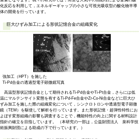
化反応を利用して，エネルギーギャップの小さな可視光吸収型の酸化物半導
体の開発を行っています。
巨大ひずみ加工による形状記憶合金の組織変化
強加工（HPT）を施した
Ti-Pd合金の透過型電子顕微鏡写真
高温型形状記憶合金として期待されるTi-Pd合金やTi-Pt合金，さらには低
温にマルテンサイト変態を有するTi-Pd-Fe合金やZr-Co-Ni合金などに巨大ひ
ずみ加工を施した際の組織変化について，シンクロトロンや透過型電子顕微
鏡（TEM）を駆使して解析を行っています。また形状記憶・超弾性特性にお
よぼす変形組織の影響も調査することで，機能特性の向上に関する材料設計
指針の確立を目指しています。 （本研究の一部は，公益財団法人 泉科学技
術振興財団による助成の下で行っています。）