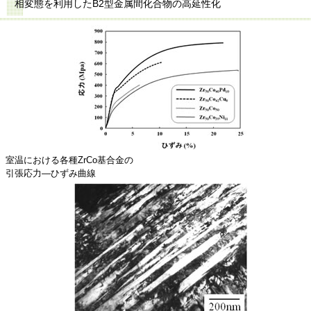
相変態を利用したB2型金属間化合物の高延性化
室温における各種ZrCo基合金の
引張応力―ひずみ曲線