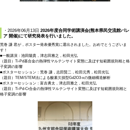
・2026年06月13日
2026年度合同学術講演会(熊本県民交流館パレ
ア 開催)にて研究発表を行いました。
荒巻 謙 君が，ポスター発表優秀賞に選出されました。おめでとうございま
す！
■一般講演：池田陽貴，津志田雅之，松田光弘
（題目）Ti-Pd基合金の熱弾性マルテンサイト変態に及ぼす短範囲規則相と格
子変調の影響
■ポスターセッション：荒巻 謙，志田賢二，松田元秀，松田光弘
（題目）TEM/STEM法による酸素欠損型Gd2O3-xの微細構造解析
■ポスターセッション：富吉勇太，津志田雅之，松田光弘
（題目）Ti-Pd-Cr合金の熱弾性マルテンサイト変態に及ぼす短範囲規則相と
格子変調の影響