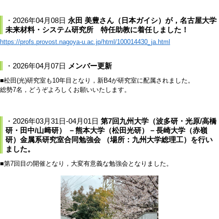
・2026年04月08日
永田 美豊さん（日本ガイシ）が，名古屋大学
未来材料・システム研究所 特任助教に着任しました！
https://profs.provost.nagoya-u.ac.jp/html/100014430_ja.html
・2026年04月07日
メンバー更新
■松田(光)研究室も10年目となり，新B4が研究室に配属されました。
総勢7名，どうぞよろしくお願いいたします。
・2026年03月31日-04月01日
第7回九州大学（波多研・光原/高橋
研・田中/山﨑研） －熊本大学（松田光研）－長崎大学（赤嶺
研）金属系研究室合同勉強会 （場所：九州大学総理工）を行い
ました。
■第7回目の開催となり，大変有意義な勉強会となりました。