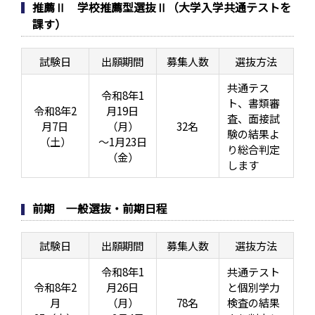
推薦Ⅱ 学校推薦型選抜Ⅱ（大学入学共通テストを
課す）
試験日
出願期間
募集人数
選抜方法
共通テス
令和8年1
ト、書類審
令和8年2
月19日
査、面接試
月7日
（月）
32名
験の結果よ
（土）
～1月23日
り総合判定
（金）
します
前期 一般選抜・前期日程
試験日
出願期間
募集人数
選抜方法
令和8年1
共通テスト
令和8年2
月26日
と個別学力
月
（月）
78名
検査の結果