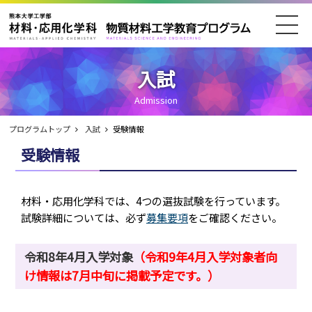
プログラムトップ
お知らせ
入試
進学・院試
入試
教育PG紹介
講座紹介
Admission
在学生の方へ
企業の方へ
プログラムトップ
入試
受験情報
受験情報
PV・動画
サマースクール・研究室見学
材料・応用化学科では、4つの選抜試験を行っています。
アクセス
お問い合わせ
試験詳細については、必ず
募集要項
をご確認ください。
令和8年4月入学対象
（令和9年4月入学対象者向
け情報は7月中旬に掲載予定です。）