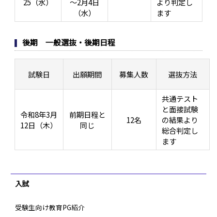
25（水）
～2月4日
より判定し
（水）
ます
後期 一般選抜・後期日程
試験日
出願期間
募集人数
選抜方法
共通テスト
と面接試験
令和8年3月
前期日程と
12名
の結果より
12日（木）
同じ
総合判定し
ます
入試
受験生向け教育PG紹介