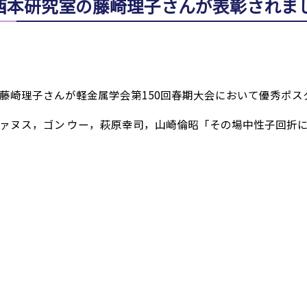
西本研究室の藤崎理子さんが表彰されま
の藤崎理子さんが軽金属学会第150回春期大会において優秀ポ
ァヌス，ゴン ウー，萩原幸司，山崎倫昭「その場中性子回折によ